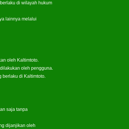
 berlaku di wilayah hukum
a lainnya melalui
n oleh Kaltimtoto.
g dilakukan oleh pengguna.
berlaku di Kaltimtoto.
an saja tanpa
g dijanjikan oleh