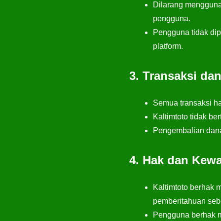
Dilarang menggunak
pengguna.
Pengguna tidak dip
platform.
3. Transaksi d
Semua transaksi ha
Kaltimtoto tidak b
Pengembalian dana 
4. Hak dan Kewa
Kaltimtoto berhak 
pemberitahuan seb
Pengguna berhak me