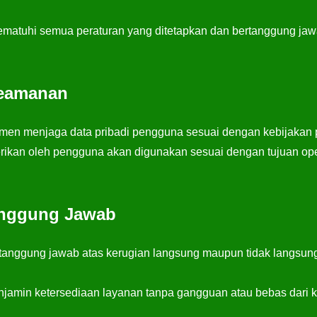
atuhi semua peraturan yang ditetapkan dan bertanggung jawa
Keamanan
tmen menjaga data pribadi pengguna sesuai dengan kebijakan p
erikan oleh pengguna akan digunakan sesuai dengan tujuan o
anggung Jawab
ertanggung jawab atas kerugian langsung maupun tidak langsu
enjamin ketersediaan layanan tanpa gangguan atau bebas dari k