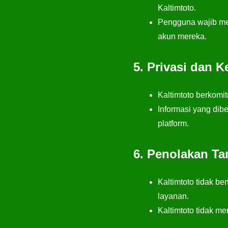
Kaltimtoto.
Pengguna wajib mem
akun mereka.
5. Privasi dan 
Kaltimtoto berkomi
Informasi yang dib
platform.
6. Penolakan T
Kaltimtoto tidak b
layanan.
Kaltimtoto tidak m