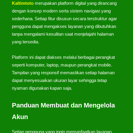
Kaltimtoto
merupakan platform digital yang dirancang
dengan konsep modern serta sistem navigasi yang
sederhana. Setiap fitur disusun secara terstruktur agar
pengguna dapat mengakses layanan yang dibutuhkan
tanpa mengalami kesulitan saat menjelajahi halaman
yang tersedia.
Platform ini dapat diakses melalui berbagai perangkat
seperti komputer, laptop, maupun perangkat mobile.
Tampilan yang responsif memastikan setiap halaman
dapat menyesuaikan ukuran layar sehingga tetap
nyaman digunakan kapan saja.
Panduan Membuat dan Mengelola
Akun
Setiap pengguna yang ingin memanfaatkan layanan