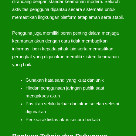
dirancang dengan standar keamanan modern. Seluruh
aktivitas pengguna dipantau secara sistematis untuk
memastikan lingkungan platform tetap aman serta stabil.
Pengguna juga memiliki peran penting dalam menjaga
keamanan akun dengan cara tidak membagikan
informasi login kepada pihak lain serta memastikan
perangkat yang digunakan memiliki sistem keamanan
yang baik.
Gunakan kata sandi yang kuat dan unik
Hindari penggunaan jaringan publik saat
mengakses akun
Pastikan selalu keluar dari akun setelah selesai
digunakan
Periksa aktivitas akun secara berkala