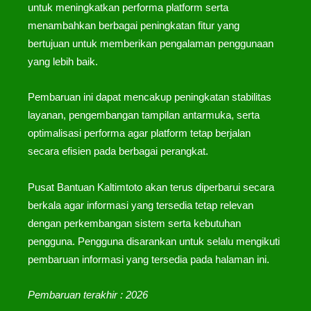
untuk meningkatkan performa platform serta
menambahkan berbagai peningkatan fitur yang
bertujuan untuk memberikan pengalaman penggunaan
yang lebih baik.
Pembaruan ini dapat mencakup peningkatan stabilitas
layanan, pengembangan tampilan antarmuka, serta
optimalisasi performa agar platform tetap berjalan
secara efisien pada berbagai perangkat.
Pusat Bantuan Kaltimtoto akan terus diperbarui secara
berkala agar informasi yang tersedia tetap relevan
dengan perkembangan sistem serta kebutuhan
pengguna. Pengguna disarankan untuk selalu mengikuti
pembaruan informasi yang tersedia pada halaman ini.
Pembaruan terakhir : 2026