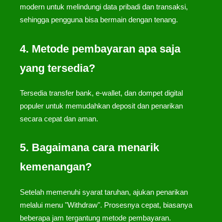
modern untuk melindungi data pribadi dan transaksi,
sehingga pengguna bisa bermain dengan tenang.
4. Metode pembayaran apa saja
yang tersedia?
Tersedia transfer bank, e-wallet, dan dompet digital
populer untuk memudahkan deposit dan penarikan
secara cepat dan aman.
5. Bagaimana cara menarik
kemenangan?
Setelah memenuhi syarat taruhan, ajukan penarikan
melalui menu "Withdraw". Prosesnya cepat, biasanya
beberapa jam tergantung metode pembayaran.