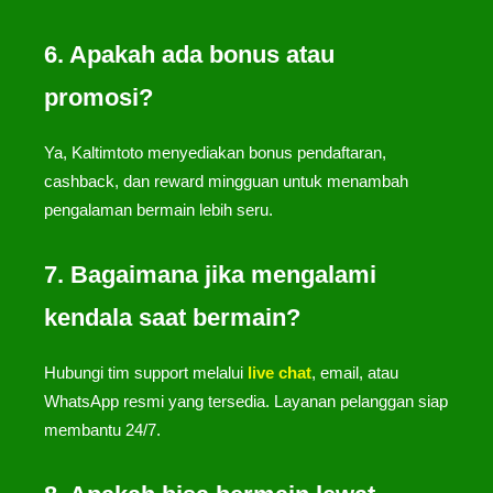
6. Apakah ada bonus atau
promosi?
Ya, Kaltimtoto menyediakan bonus pendaftaran,
cashback, dan reward mingguan untuk menambah
pengalaman bermain lebih seru.
7. Bagaimana jika mengalami
kendala saat bermain?
Hubungi tim support melalui
live chat
, email, atau
WhatsApp resmi yang tersedia. Layanan pelanggan siap
membantu 24/7.