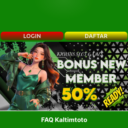
LOGIN
DAFTAR
FAQ Kaltimtoto