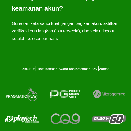
keamanan akun?
Gunakan kata sandi kuat, jangan bagikan akun, aktifkan
verifikasi dua langkah (jika tersedia), dan selalu logout
setelah selesai bermain.
|
|
|
|
About Us
Pusat Bantuan
Syarat Dan Ketentuan
FAQ
Author