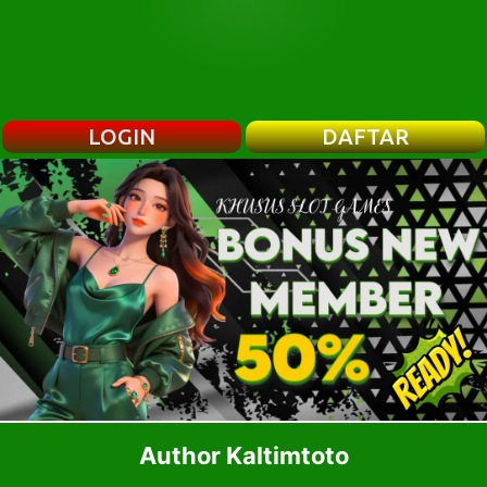
LOGIN
DAFTAR
Author Kaltimtoto